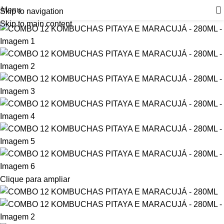
Menu
Skip to navigation
-12%
Skip to main content
Clique para ampliar