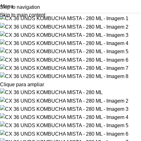
Menu
Skip to navigation
-24%
Skip to main content
Clique para ampliar