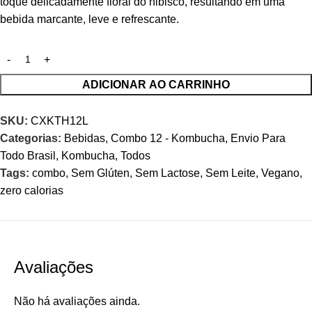
toque delicadamente floral do hibisco, resultando em uma
bebida marcante, leve e refrescante.
ADICIONAR AO CARRINHO
SKU:
CXKTH12L
Categorias:
Bebidas
,
Combo 12 - Kombucha
,
Envio Para
Todo Brasil
,
Kombucha
,
Todos
Tags:
combo
,
Sem Glúten
,
Sem Lactose
,
Sem Leite
,
Vegano
,
zero calorias
Avaliações
Não há avaliações ainda.