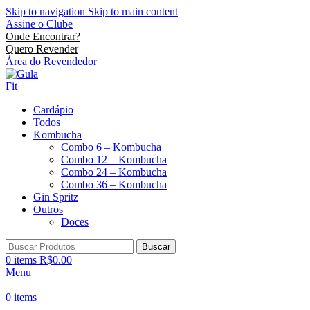
Skip to navigation
Skip to main content
Assine o Clube
Onde Encontrar?
Quero Revender
Área do Revendedor
Cardápio
Todos
Kombucha
Combo 6 – Kombucha
Combo 12 – Kombucha
Combo 24 – Kombucha
Combo 36 – Kombucha
Gin Spritz
Outros
Doces
Buscar
0
items
R$
0.00
Menu
0
items