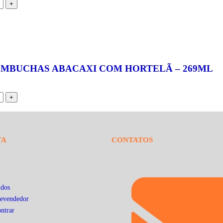
OMBUCHAS ABACAXI COM HORTELÃ – 269ML
TA
CONTATOS
idos
evendedor
ntrar