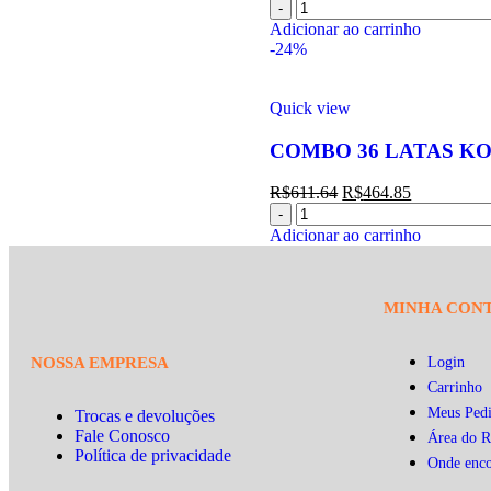
Adicionar ao carrinho
-24%
Quick view
COMBO 36 LATAS K
R$
611.64
R$
464.85
Adicionar ao carrinho
MINHA CON
NOSSA EMPRESA
Login
Carrinho
Meus Ped
Trocas e devoluções
Fale Conosco
Área do R
Política de privacidade
Onde enco