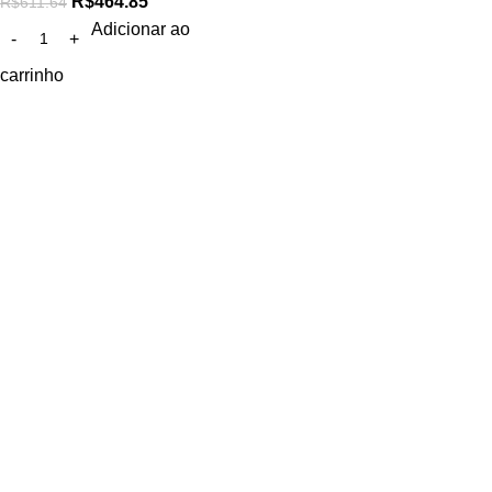
R$
464.85
R$
611.64
Adicionar ao
carrinho