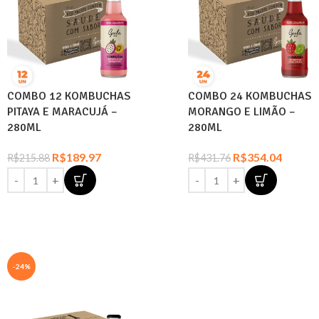
COMBO 12 KOMBUCHAS
COMBO 24 KOMBUCHAS
PITAYA E MARACUJÁ –
MORANGO E LIMÃO –
280ML
280ML
R$
189.97
R$
354.04
R$
215.88
R$
431.76
-24%