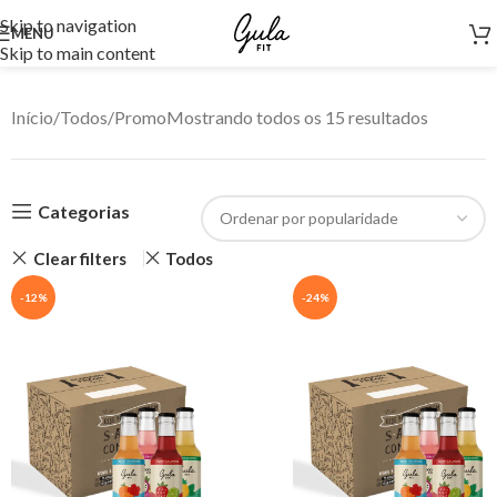
Skip to navigation
MENU
Skip to main content
Início
Todos
Promo
Mostrando todos os 15 resultados
Categorias
Clear filters
Todos
-12%
-24%