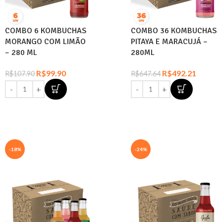
COMBO 6 KOMBUCHAS
COMBO 36 KOMBUCHAS
MORANGO COM LIMÃO
PITAYA E MARACUJÁ –
– 280 ML
280ML
R$
99.90
R$
492.21
R$
107.90
R$
647.64
-18%
-24%