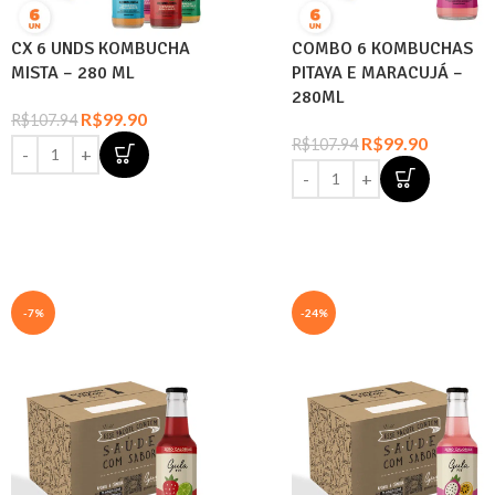
CX 6 UNDS KOMBUCHA
COMBO 6 KOMBUCHAS
MISTA – 280 ML
PITAYA E MARACUJÁ –
280ML
R$
99.90
R$
107.94
R$
99.90
R$
107.94
-7%
-24%