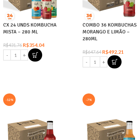
CX 24 UNDS KOMBUCHA
COMBO 36 KOMBUCHAS
MISTA – 280 ML
MORANGO E LIMÃO –
280ML
R$
354.04
R$
431.76
R$
492.21
R$
647.64
-12%
-7%