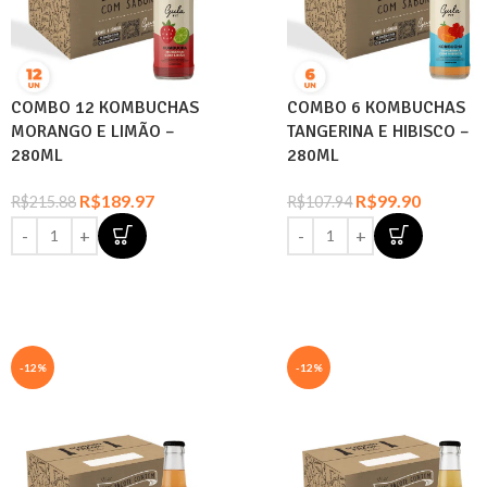
COMBO 12 KOMBUCHAS
COMBO 6 KOMBUCHAS
MORANGO E LIMÃO –
TANGERINA E HIBISCO –
280ML
280ML
R$
189.97
R$
99.90
R$
215.88
R$
107.94
-12%
-12%